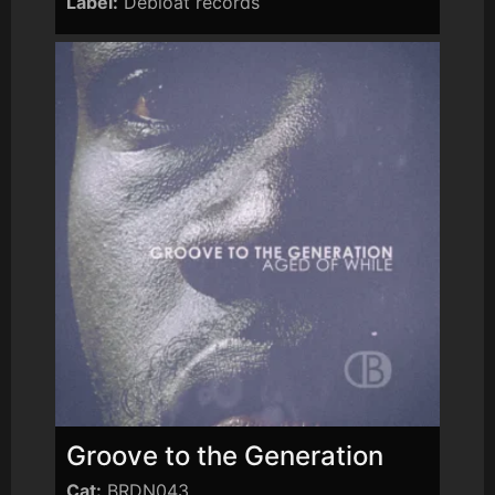
Label:
Debloat records
Groove to the Generation
Cat:
BRDN043