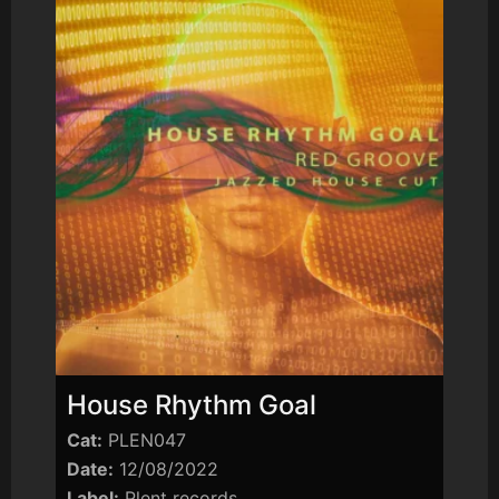
House Rhythm Goal
Cat:
PLEN047
Date:
12/08/2022
Label:
Plent records