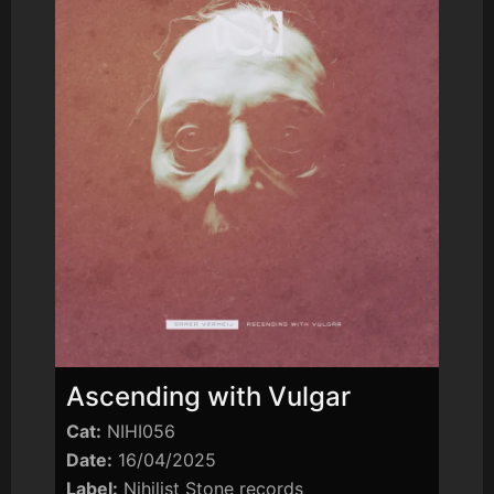
Ascending with Vulgar
Cat:
NIHI056
Date:
16/04/2025
Label:
Nihilist Stone records