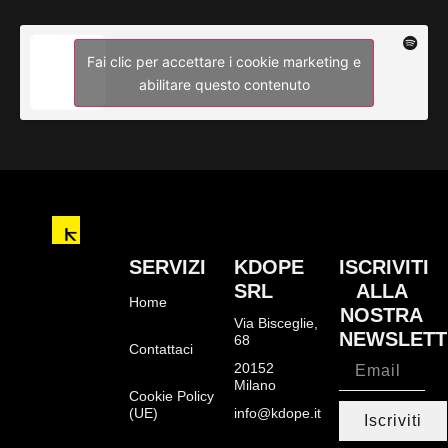
Fai clic per accettare i cookie marketing e
abilitare questo contenuto
SERVIZI
KDOPE
ISCRIVITI
SRL
ALLA
Home
NOSTRA
Via Bisceglie,
NEWSLETT
68
Contattaci
20152
Milano
Cookie Policy
(UE)
info@kdope.it
Iscriviti