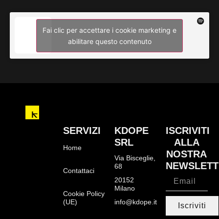
Fai clic per accettare i cookie marketing e
abilitare questo contenuto
SERVIZI
KDOPE
ISCRIVITI
SRL
ALLA
Home
NOSTRA
Via Bisceglie,
NEWSLETT
68
Contattaci
20152
Milano
Cookie Policy
(UE)
info@kdope.it
Iscriviti