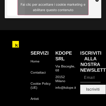
Fai clic per accettare i cookie marketing e
abilitare questo contenuto
SERVIZI
KDOPE
ISCRIVITI
SRL
ALLA
Home
NOSTRA
Via Bisceglie,
NEWSLETT
68
Contattaci
20152
Milano
Cookie Policy
(UE)
info@kdope.it
Iscriviti
Artisti