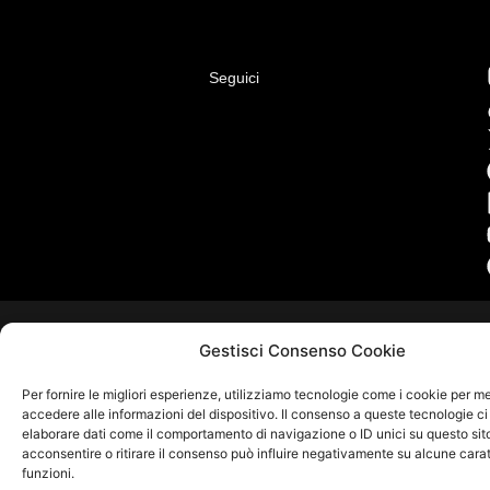
Seguici
Gestisci Consenso Cookie
Per fornire le migliori esperienze, utilizziamo tecnologie come i cookie per 
accedere alle informazioni del dispositivo. Il consenso a queste tecnologie ci
elaborare dati come il comportamento di navigazione o ID unici su questo sit
acconsentire o ritirare il consenso può influire negativamente su alcune carat
funzioni.