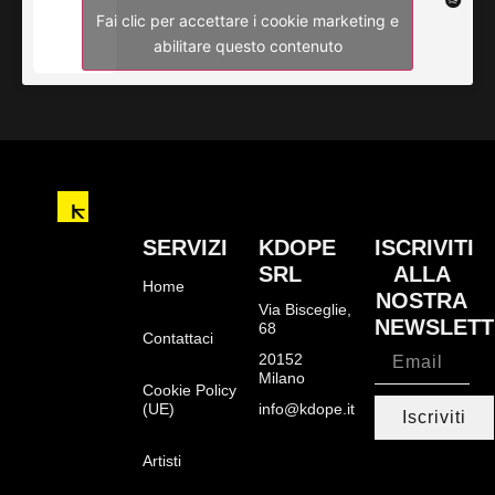
Fai clic per accettare i cookie marketing e
abilitare questo contenuto
SERVIZI
KDOPE
ISCRIVITI
SRL
ALLA
Home
NOSTRA
Via Bisceglie,
NEWSLETT
68
Contattaci
20152
Milano
Cookie Policy
(UE)
info@kdope.it
Iscriviti
Artisti