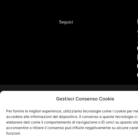
Seguici
Gestisci Consenso Cookie
Per fornire le migliori esperienze, utilizziamo tecnologie come i cookie per 
accedere alle informazioni del dispositivo. Il consenso a queste tecnologie ci
elaborare dati come il comportamento di navigazione o ID unici su questo sit
acconsentire o ritirare il consenso può influire negativamente su alcune carat
funzioni.