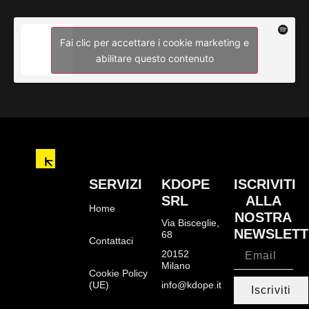
Fai clic per accettare i cookie marketing e
abilitare questo contenuto
SERVIZI
KDOPE
ISCRIVITI
SRL
ALLA
Home
NOSTRA
Via Bisceglie,
NEWSLETT
68
Contattaci
20152
Milano
Cookie Policy
(UE)
info@kdope.it
Iscriviti