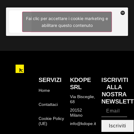
Fai clic per accettare i cookie marketing e
abilitare questo contenuto
SERVIZI
KDOPE
ISCRIVITI
SRL
ALLA
Home
NOSTRA
Via Bisceglie,
NEWSLETT
68
Contattaci
20152
Milano
Cookie Policy
(UE)
info@kdope.it
Iscriviti