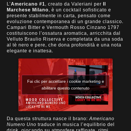
L’
Americano #1
, creato da Valeriani per
Il
Marchese Milano
, è un cocktail sofisticato e
presente stabilmente in carta, pensato come
evoluzione contemporanea di un grande classico.
Campari Bitter e Vermouth Rosso Cinzano 1797
costituiscono l’ossatura aromatica, arricchita dal
Velluto Braulio Riserva e completata da una soda
al tè nero e pere, che dona profondità e una nota
elegante e inattesa.
Fai clic per accettare i cookie marketing e
abilitare questo contenuto
Da questa struttura nasce il brano:
Americano
Numero Uno
traduce in musica l’equilibrio del
drink, giocando su atmosfere raffinate, ritmi