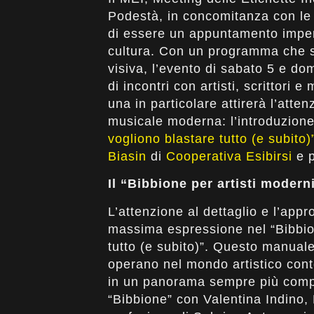
Podestà, in concomitanza con le p
di essere un appuntamento imperdi
cultura. Con un programma che spa
visiva, l’evento di sabato 5 e do
di incontri con artisti, scrittori e
una in particolare attirerà l’atte
musicale moderna: l’introduzion
vogliono blastare tutto (e subito)
Biasin
di
Cooperativa Esibirsi
e p
Il “Bibbione per artisti modern
L’attenzione al dettaglio e l’app
massima espressione nel “Bibbion
tutto (e subito)”. Questo manuale
operano nel mondo artistico co
in un panorama sempre più compet
“Bibbione” con Valentina Indino,