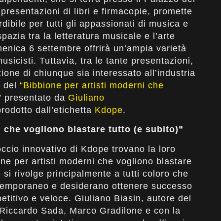
resentazioni di libri e firmacopie, promette
bile per tutti gli appassionati di musica e
zia tra la letteratura musicale e l’arte
menica 6 settembre offrirà un’ampia varietà
 musicisti. Tuttavia, tra le tante presentazioni,
nzione di chiunque sia interessato all’industria
e del
“Bibbione per artisti moderni che
”
presentato da
Giuliano
rodotto dall’etichetta
Kdope
.
i che vogliono blastare tutto (e subito)”
roccio innovativo di Kdope trovano la loro
e per artisti moderni che vogliono blastare
 si rivolge principalmente a tutti coloro che
ntemporaneo e desiderano ottenere successo
itivo e veloce. Giuliano Biasin, autore del
 Riccardo Sada, Marco Gradilone e con la