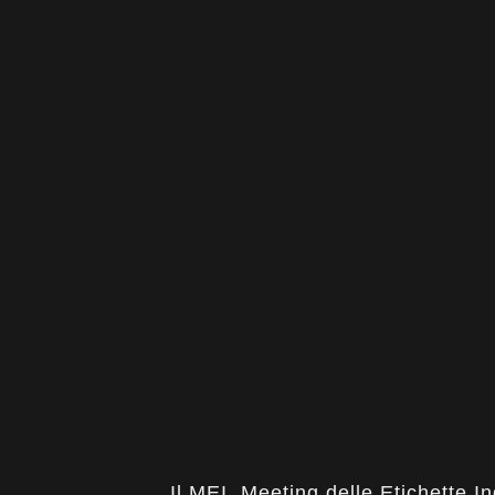
Il MEI, Meeting delle Etichette In