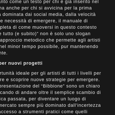
anto come un testo per chi è già inserito nel
ma anche per chi si avvicina per la prima
ca dominata dai social media, dalla velocità
te necessità di emergere, il manuale di
pleta di come muoversi in questo contesto
e tutto (e subito)” non è solo uno slogan
approccio metodico che permette agli artisti
ità nel minor tempo possibile, pur mantenendo
nte.
per nuovi progetti
ità ideale per gli artisti di tutti i livelli per
ore e scoprire nuove strategie per emergere.
presentazione del “Bibbione” sono un chiaro
rcando di andare oltre il semplice scambio di
sica passata, per diventare un luogo di
 mercato sempre più dominato dall’incertezza
accesso a strumenti pratici come quelli